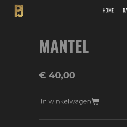
Ga
HOME
D
direct
naar
de
MANTEL
hoofdinhoud
€ 40,00
In winkelwagen