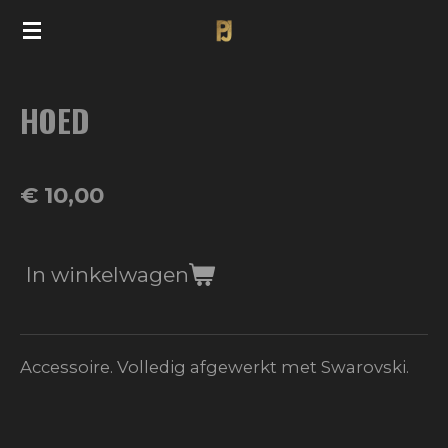
Ga
direct
naar
HOED
de
hoofdinhoud
€ 10,00
In winkelwagen
Accessoire. Volledig afgewerkt met Swarovski.