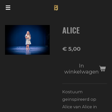
Ga
direct
naar
ALICE
de
hoofdinhoud
€ 5,00
In
winkelwagen
Kostuum
geïnspireerd op
Alice van Alice in