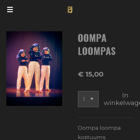
Ga
direct
naar
OOMPA
de
hoofdinhoud
LOOMPAS
€ 15,00
In
winkelwag
Oompa loompa
kostuums.