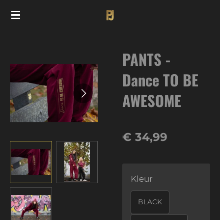
Ga
direct
naar
PANTS -
de
hoofdinhoud
Dance TO BE
AWESOME
€ 34,99
Kleur
BLACK