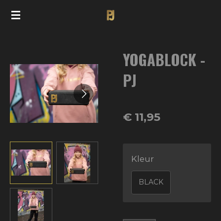
Ga
direct
naar
YOGABLOCK -
de
hoofdinhoud
PJ
€ 11,95
Kleur
BLACK