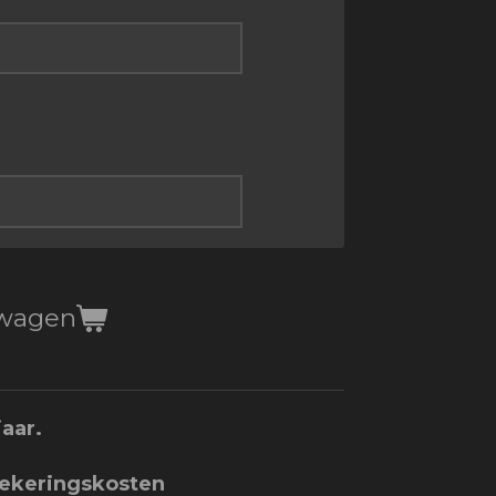
lwagen
jaar.
zekeringskosten